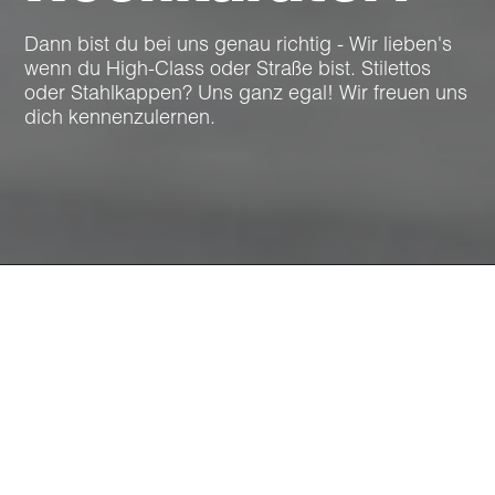
info@hoch-baumaschinen.de
Dann bist du bei uns genau richtig - Wir lieben's
wenn du High-Class oder Straße bist. Stilettos
oder Stahlkappen? Uns ganz egal! Wir freuen uns
Bewerbungen an:
karriere@hoch-gruppe.de
dich kennenzulernen.
Wir brauchen
Maschinen.