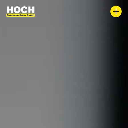
WIR.
DU.
JOBS.
BLOGS.